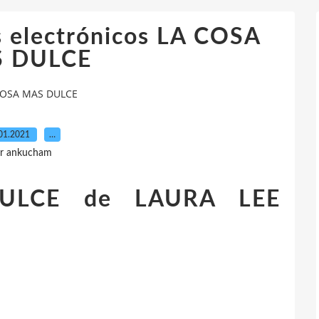
s electrónicos LA COSA
 DULCE
A COSA MAS DULCE
01.2021
…
r ankucham
ULCE de LAURA LEE