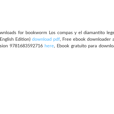
ownloads for bookworm Los compas y el diamantito leg
nglish Edition)
download pdf
, Free ebook downloader 
ersion 9781683592716
here
, Ebook gratuito para downl