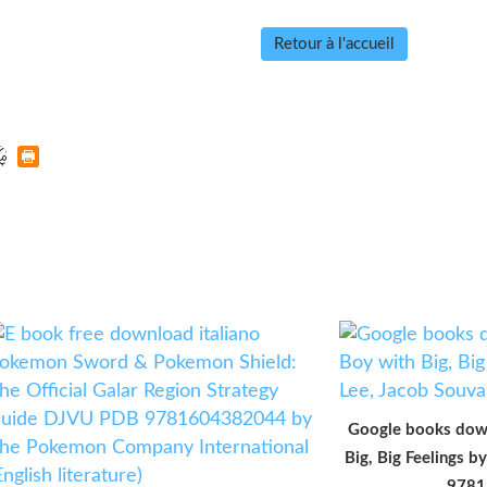
Retour à l'accueil
Google books down
Big, Big Feelings b
9781