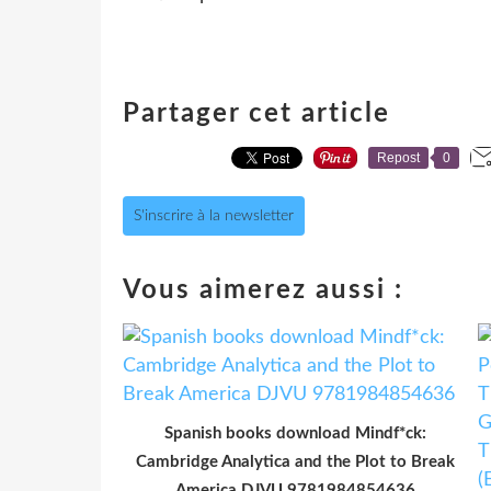
Partager cet article
Repost
0
S'inscrire à la newsletter
Vous aimerez aussi :
Spanish books download Mindf*ck:
Cambridge Analytica and the Plot to Break
America DJVU 9781984854636