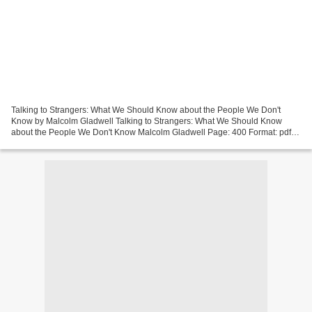
Talking to Strangers: What We Should Know about the People We Don't
Know by Malcolm Gladwell Talking to Strangers: What We Should Know
about the People We Don't Know Malcolm Gladwell Page: 400 Format: pdf,
ePub, mobi, fb2 ISBN: 9780316478526 Publisher:...