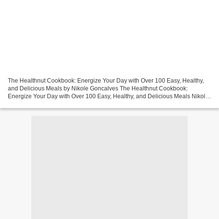
The Healthnut Cookbook: Energize Your Day with Over 100 Easy, Healthy,
and Delicious Meals by Nikole Goncalves The Healthnut Cookbook:
Energize Your Day with Over 100 Easy, Healthy, and Delicious Meals Nikole
Goncalves Page: 256 Format: pdf, ePub, mobi,...