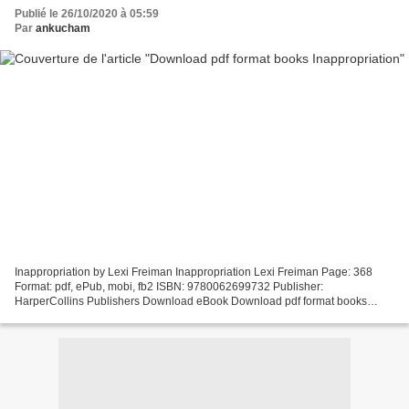
Publié le 26/10/2020 à 05:59
Par
ankucham
Inappropriation by Lexi Freiman Inappropriation Lexi Freiman Page: 368
Format: pdf, ePub, mobi, fb2 ISBN: 9780062699732 Publisher:
HarperCollins Publishers Download eBook Download pdf format books
Inappropriation Inappropriation by Lexi Freiman “This...